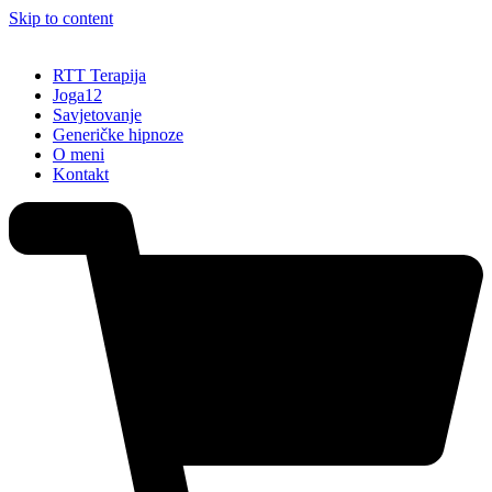
Skip to content
RTT Terapija
Joga12
Savjetovanje
Generičke hipnoze
O meni
Kontakt